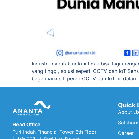
Industri manufaktur kini tidak bisa lagi meng
yang tinggi, solusi seperti CCTV dan IoT Sen
bagaimana sih peran CCTV dan IoT ini dalam k
Quick 
About U
Solution
Head Office
Puri Indah Financial Tower 8th Floor
Career