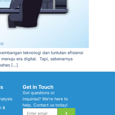
rkembangan teknologi dan tuntutan efisiensi
 menuju era digital. Tapi, sebenarnya
bahas […]
es
Get in Touch
Got questions or
alysis
inquiries? We’re here to
help. Contact us today!
n &