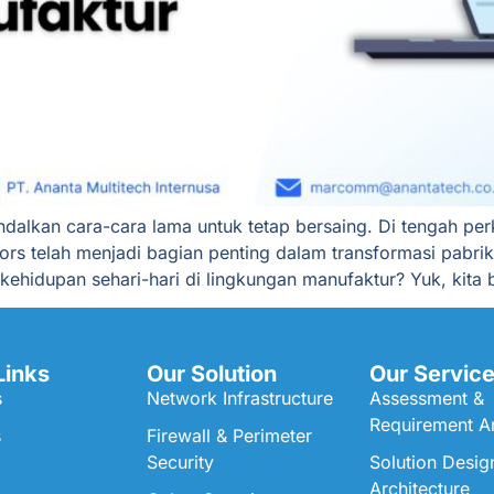
andalkan cara-cara lama untuk tetap bersaing. Di tengah pe
sors telah menjadi bagian penting dalam transformasi pabrik
ehidupan sehari-hari di lingkungan manufaktur? Yuk, kita 
Links
Our Solution
Our Servic
s
Network Infrastructure
Assessment &
Requirement An
s
Firewall & Perimeter
Security
Solution Desig
Architecture