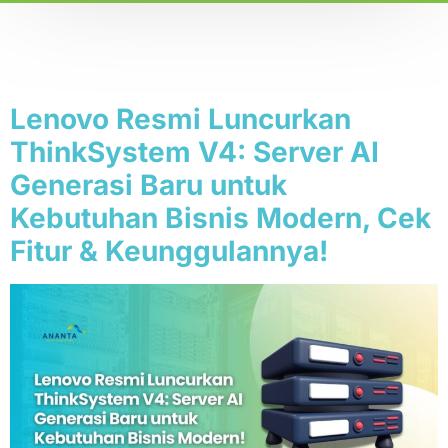
Tag:
Lenovo ThinkSystem
V4
Lenovo Resmi Luncurkan
ThinkSystem V4: Server AI
Generasi Baru untuk
Kebutuhan Bisnis Modern, Cek
Fitur & Keunggulannya!