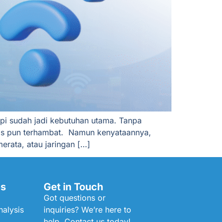
api sudah jadi kebutuhan utama. Tanpa
isnis pun terhambat. Namun kenyataannya,
erata, atau jaringan […]
es
Get in Touch
Got questions or
alysis
inquiries? We’re here to
help. Contact us today!