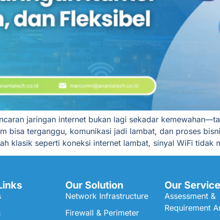
ancaran jaringan internet bukan lagi sekadar kemewahan—t
 tim bisa terganggu, komunikasi jadi lambat, dan proses b
lasik seperti koneksi internet lambat, sinyal WiFi tidak m
Links
Our Solution
Our Servic
s
Network Infrastructure
Assessment &
Requirement An
s
Firewall & Perimeter