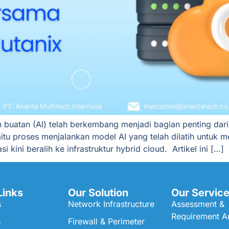
n buatan (AI) telah berkembang menjadi bagian penting dari
itu proses menjalankan model AI yang telah dilatih untuk m
 kini beralih ke infrastruktur hybrid cloud. Artikel ini […]
Links
Our Solution
Our Servic
s
Network Infrastructure
Assessment &
Requirement An
s
Firewall & Perimeter