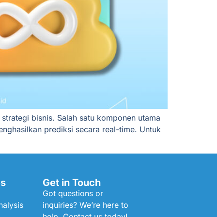
 strategi bisnis. Salah satu komponen utama
enghasilkan prediksi secara real-time. Untuk
es
Get in Touch
Got questions or
alysis
inquiries? We’re here to
help. Contact us today!